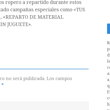
os ropero a repartido durante estos
zado campañas especiales como «TUS
, «REPARTO DE MATERIAL
IN JUGUETE».
M
p
d
l
c
a
co no será publicada.
Los campos
a
n
*
q
E
c
h