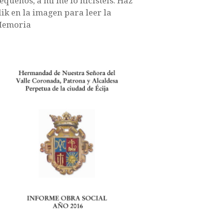
equeños, a mí me lo hicisteis. Haz
lik en la imagen para leer la
emoria