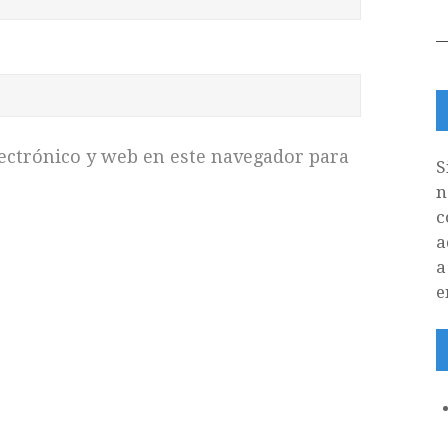
ectrónico y web en este navegador para
S
n
c
a
a
e