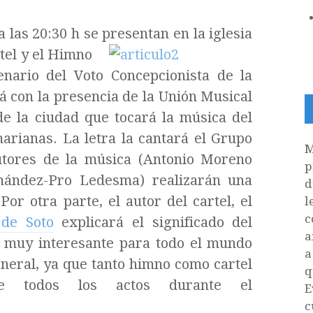
 las 20:30 h se presentan
en la iglesia
rtel y el Himno
nario del Voto Concepcionista de la
rá con la presencia de la Unión Musical
de la ciudad que tocará la música del
arianas. La letra la cantará el Grupo
M
autores de la música (Antonio Moreno
p
rnández-Pro Ledesma) realizarán una
d
or otra parte, el autor del cartel, el
l
c
 de Soto
explicará el significado del
a
 muy interesante para todo el mundo
a
eneral, ya que tanto himno como cartel
q
e todos los actos durante el
E
c