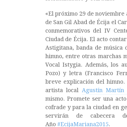
«El próximo 29 de noviembre a
de San Gil Abad de Écija el Ca
conmemorativos del IV Cente
Ciudad de Écija. El acto conta
Astigitana, banda de música 
himno, entre otras marchas m
Vocal Istygia. Además, los 
Pozo) y letra (Francisco Fe
breve explicación del himno. P
artista local
Agustín Martín
mismo. Promete ser una acto
cofrade y para la ciudad en g
servirán de cabecera d
Año
‪#‎EcijaMariana2015
.