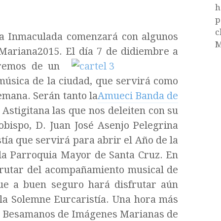
h
p
c
 la Inmaculada comenzará con algunos
M
aMariana2015. El día 7 de didiembre a
remos de un
música de la ciudad, que servirá como
semana. Serán tanto la
Amueci Banda de
Astigitana las que nos deleiten con su
zobispo, D. Juan José Asenjo Pelegrina
ía que servirá para abrir el Año de la
 la Parroquia Mayor de Santa Cruz. En
frutar del acompañamiento musical de
 que a buen seguro hará disfrutar aún
a la Solemne Eurcaristía. Una hora más
 los Besamanos de Imágenes Marianas de